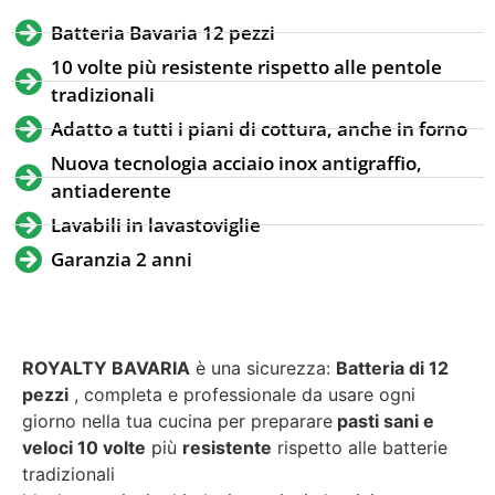
Batteria Bavaria 12 pezzi
10 volte più resistente rispetto alle pentole
tradizionali
Adatto a tutti i piani di cottura, anche in forno
Nuova tecnologia acciaio inox antigraffio,
antiaderente
Lavabili in lavastoviglie
Garanzia 2 anni
ROYALTY BAVARIA
è una sicurezza:
Batteria di 12
pezzi
, completa e professionale da usare ogni
giorno nella tua cucina per preparare
pasti sani e
veloci 10 volte
più
resistente
rispetto alle batterie
tradizionali