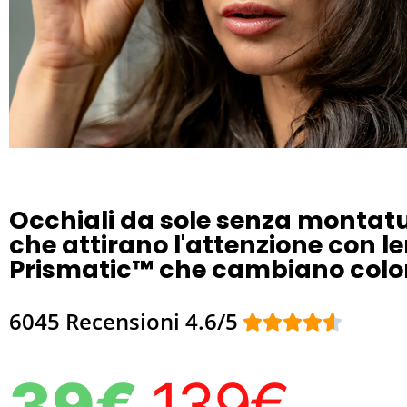
Occhiali da sole senza montat
che attirano l'attenzione con le
Prismatic™ che cambiano colo
6045 Recensioni 4.6/5





39€
139€