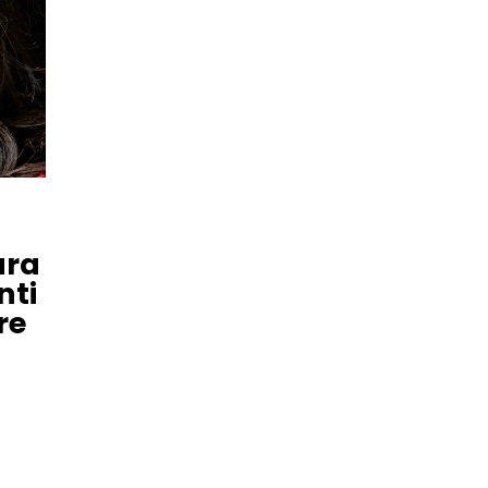
ura
nti
re