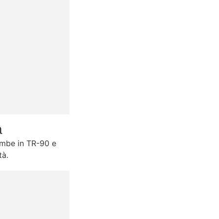
à
gambe in TR-90 e
tà.