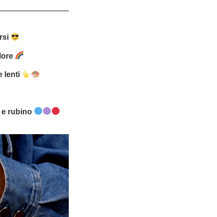
rsi
lore
 lenti
a e rubino